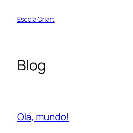
Pular
para
Escola Criart
o
conteúdo
Blog
Olá, mundo!