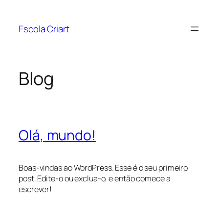
Pular
para
Escola Criart
o
conteúdo
Blog
Olá, mundo!
Boas-vindas ao WordPress. Esse é o seu primeiro
post. Edite-o ou exclua-o, e então comece a
escrever!