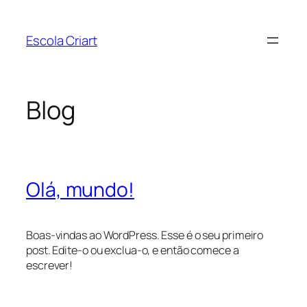
Pular
para
Escola Criart
o
conteúdo
Blog
Olá, mundo!
Boas-vindas ao WordPress. Esse é o seu primeiro
post. Edite-o ou exclua-o, e então comece a
escrever!