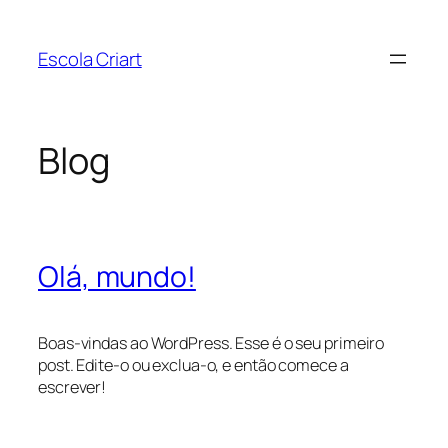
Pular
para
Escola Criart
o
conteúdo
Blog
Olá, mundo!
Boas-vindas ao WordPress. Esse é o seu primeiro
post. Edite-o ou exclua-o, e então comece a
escrever!