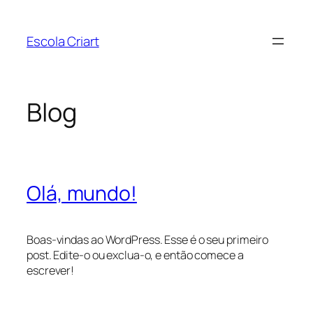
Pular
para
Escola Criart
o
conteúdo
Blog
Olá, mundo!
Boas-vindas ao WordPress. Esse é o seu primeiro
post. Edite-o ou exclua-o, e então comece a
escrever!