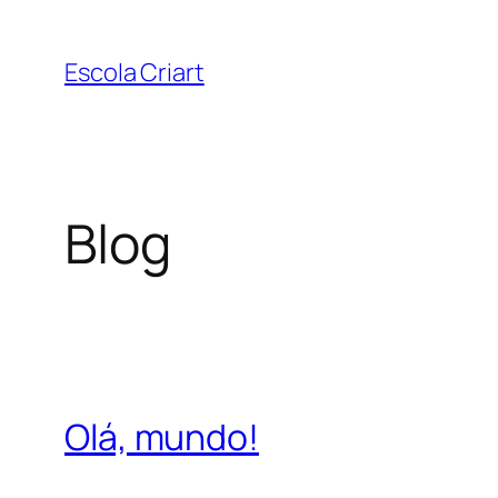
Pular
para
Escola Criart
o
conteúdo
Blog
Olá, mundo!