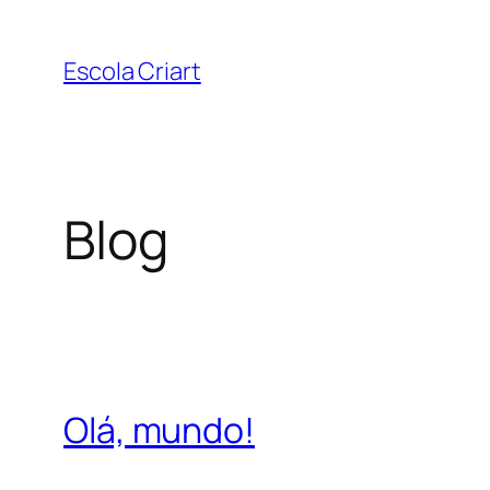
Pular
para
Escola Criart
o
conteúdo
Blog
Olá, mundo!