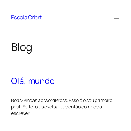
Pular
para
Escola Criart
o
conteúdo
Blog
Olá, mundo!
Boas-vindas ao WordPress. Esse é o seu primeiro
post. Edite-o ou exclua-o, e então comece a
escrever!