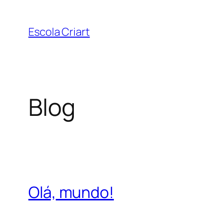
Pular
para
Escola Criart
o
conteúdo
Blog
Olá, mundo!