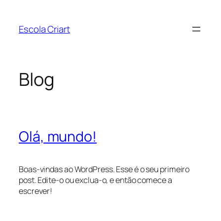
Pular
para
Escola Criart
o
conteúdo
Blog
Olá, mundo!
Boas-vindas ao WordPress. Esse é o seu primeiro
post. Edite-o ou exclua-o, e então comece a
escrever!