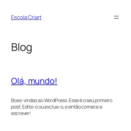
Pular
para
Escola Criart
o
conteúdo
Blog
Olá, mundo!
Boas-vindas ao WordPress. Esse é o seu primeiro
post. Edite-o ou exclua-o, e então comece a
escrever!