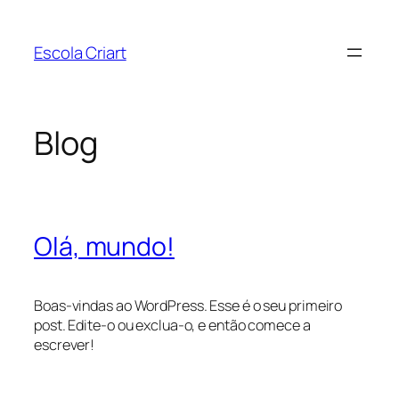
Pular
para
Escola Criart
o
conteúdo
Blog
Olá, mundo!
Boas-vindas ao WordPress. Esse é o seu primeiro
post. Edite-o ou exclua-o, e então comece a
escrever!