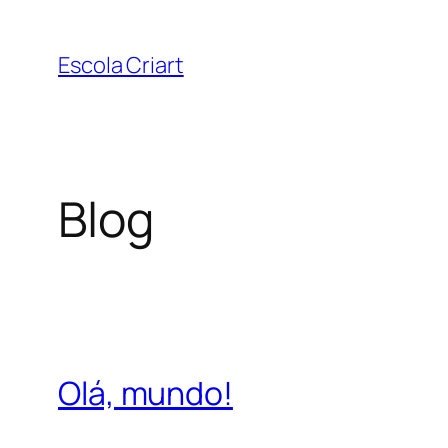
Pular
para
Escola Criart
o
conteúdo
Blog
Olá, mundo!