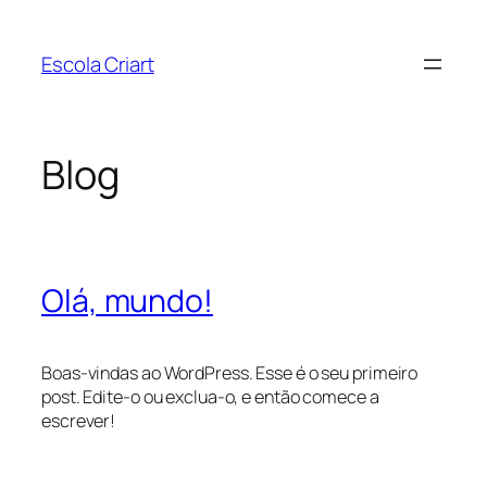
Pular
para
Escola Criart
o
conteúdo
Blog
Olá, mundo!
Boas-vindas ao WordPress. Esse é o seu primeiro
post. Edite-o ou exclua-o, e então comece a
escrever!