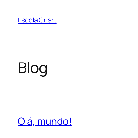
Pular
para
Escola Criart
o
conteúdo
Blog
Olá, mundo!