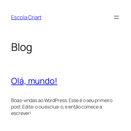
Pular
para
Escola Criart
o
conteúdo
Blog
Olá, mundo!
Boas-vindas ao WordPress. Esse é o seu primeiro
post. Edite-o ou exclua-o, e então comece a
escrever!