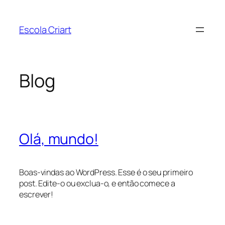
Pular
para
Escola Criart
o
conteúdo
Blog
Olá, mundo!
Boas-vindas ao WordPress. Esse é o seu primeiro
post. Edite-o ou exclua-o, e então comece a
escrever!