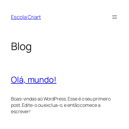
Pular
para
Escola Criart
o
conteúdo
Blog
Olá, mundo!
Boas-vindas ao WordPress. Esse é o seu primeiro
post. Edite-o ou exclua-o, e então comece a
escrever!