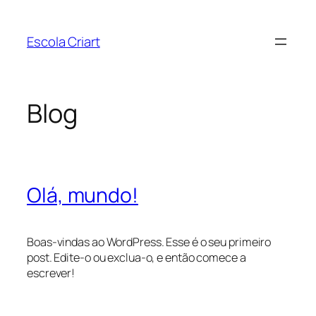
Pular
para
Escola Criart
o
conteúdo
Blog
Olá, mundo!
Boas-vindas ao WordPress. Esse é o seu primeiro
post. Edite-o ou exclua-o, e então comece a
escrever!