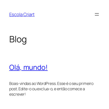
Pular
para
Escola Criart
o
conteúdo
Blog
Olá, mundo!
Boas-vindas ao WordPress. Esse é o seu primeiro
post. Edite-o ou exclua-o, e então comece a
escrever!