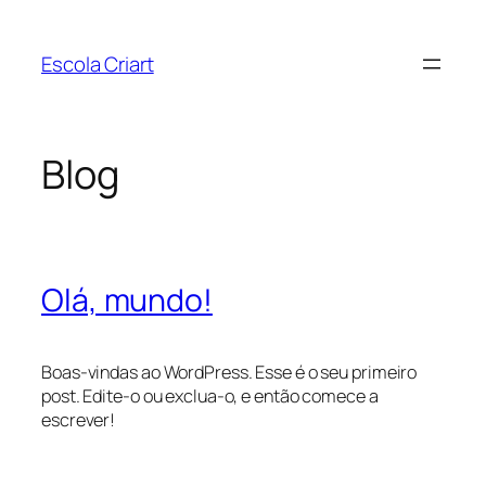
Pular
para
Escola Criart
o
conteúdo
Blog
Olá, mundo!
Boas-vindas ao WordPress. Esse é o seu primeiro
post. Edite-o ou exclua-o, e então comece a
escrever!