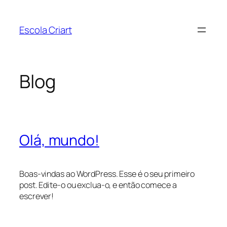
Pular
para
Escola Criart
o
conteúdo
Blog
Olá, mundo!
Boas-vindas ao WordPress. Esse é o seu primeiro
post. Edite-o ou exclua-o, e então comece a
escrever!