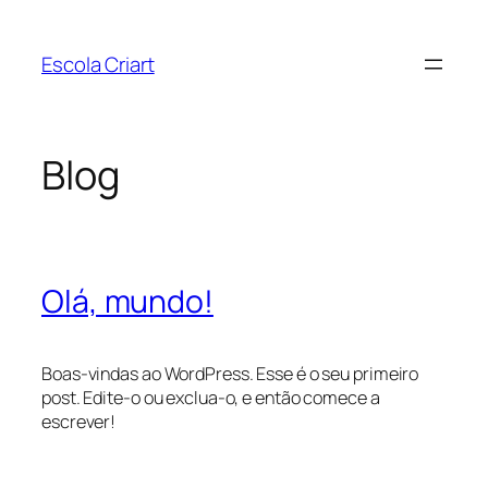
Pular
para
Escola Criart
o
conteúdo
Blog
Olá, mundo!
Boas-vindas ao WordPress. Esse é o seu primeiro
post. Edite-o ou exclua-o, e então comece a
escrever!