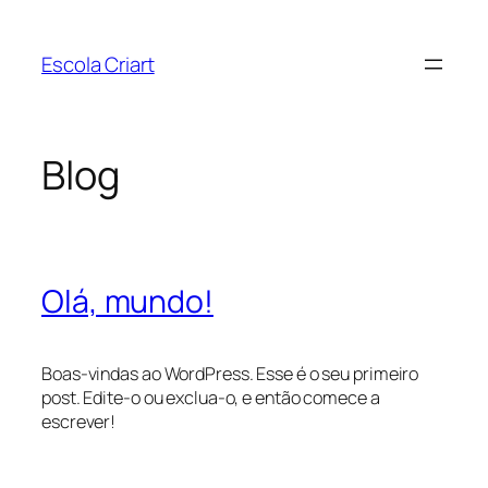
Pular
para
Escola Criart
o
conteúdo
Blog
Olá, mundo!
Boas-vindas ao WordPress. Esse é o seu primeiro
post. Edite-o ou exclua-o, e então comece a
escrever!