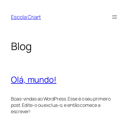
Pular
para
Escola Criart
o
conteúdo
Blog
Olá, mundo!
Boas-vindas ao WordPress. Esse é o seu primeiro
post. Edite-o ou exclua-o, e então comece a
escrever!