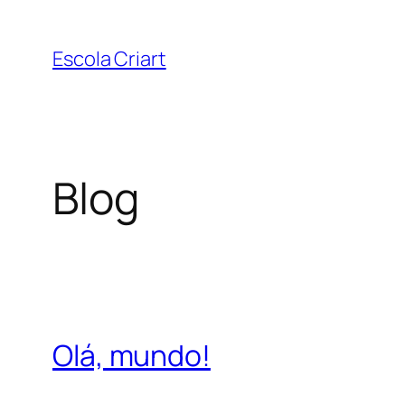
Pular
para
Escola Criart
o
conteúdo
Blog
Olá, mundo!