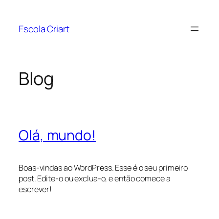
Pular
para
Escola Criart
o
conteúdo
Blog
Olá, mundo!
Boas-vindas ao WordPress. Esse é o seu primeiro
post. Edite-o ou exclua-o, e então comece a
escrever!