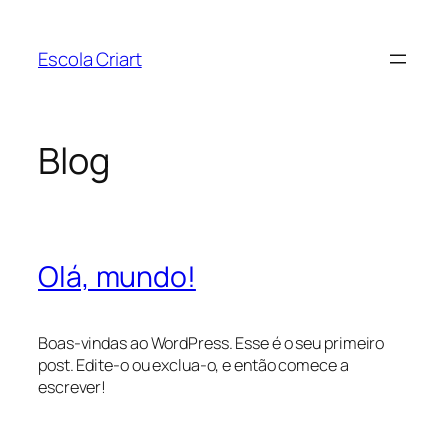
Pular
para
Escola Criart
o
conteúdo
Blog
Olá, mundo!
Boas-vindas ao WordPress. Esse é o seu primeiro
post. Edite-o ou exclua-o, e então comece a
escrever!