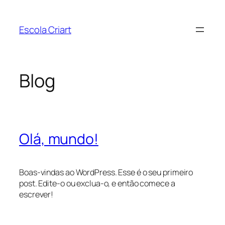
Pular
para
Escola Criart
o
conteúdo
Blog
Olá, mundo!
Boas-vindas ao WordPress. Esse é o seu primeiro
post. Edite-o ou exclua-o, e então comece a
escrever!