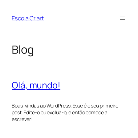
Pular
para
Escola Criart
o
conteúdo
Blog
Olá, mundo!
Boas-vindas ao WordPress. Esse é o seu primeiro
post. Edite-o ou exclua-o, e então comece a
escrever!