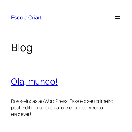
Pular
para
Escola Criart
o
conteúdo
Blog
Olá, mundo!
Boas-vindas ao WordPress. Esse é o seu primeiro
post. Edite-o ou exclua-o, e então comece a
escrever!