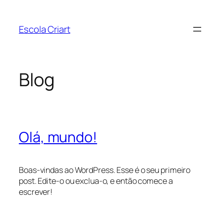
Pular
para
Escola Criart
o
conteúdo
Blog
Olá, mundo!
Boas-vindas ao WordPress. Esse é o seu primeiro
post. Edite-o ou exclua-o, e então comece a
escrever!