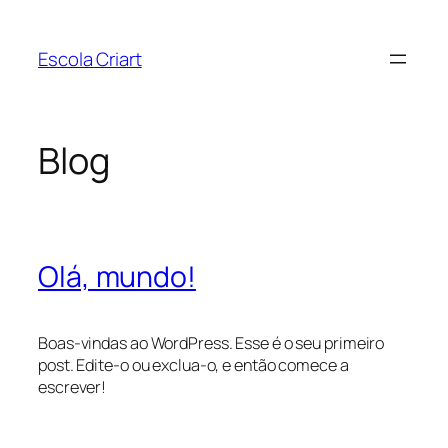
Pular
para
Escola Criart
o
conteúdo
Blog
Olá, mundo!
Boas-vindas ao WordPress. Esse é o seu primeiro
post. Edite-o ou exclua-o, e então comece a
escrever!