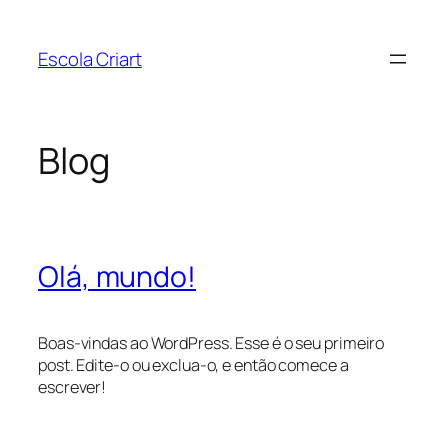
Pular
para
Escola Criart
o
conteúdo
Blog
Olá, mundo!
Boas-vindas ao WordPress. Esse é o seu primeiro
post. Edite-o ou exclua-o, e então comece a
escrever!