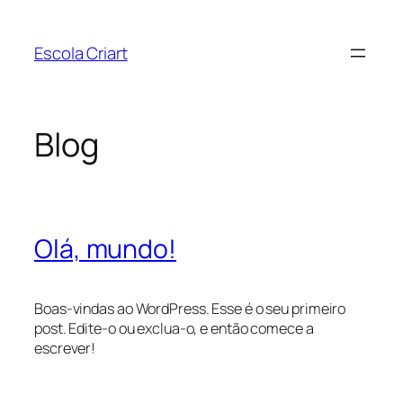
Pular
para
Escola Criart
o
conteúdo
Blog
Olá, mundo!
Boas-vindas ao WordPress. Esse é o seu primeiro
post. Edite-o ou exclua-o, e então comece a
escrever!