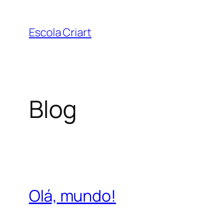
Pular
para
Escola Criart
o
conteúdo
Blog
Olá, mundo!