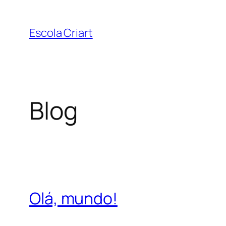
Pular
para
Escola Criart
o
conteúdo
Blog
Olá, mundo!